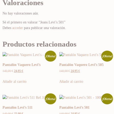
Valoraciones
No hay valoraciones aún.
Sé el primero en valorar “Jeans Levi’s 501”
Debes
acceder
para publicar una valoración.
Productos relacionados
¡Oferta!
¡Oferta!
Pantalón Vaquero Levi’s
Pantalón Vaquero Levi’s 505
140,00
€
24,95
€
140,00
€
24,95
€
Añadir al carrito
Añadir al carrito
¡Oferta!
¡Oferta!
Pantalón Levi’s 511
Pantalón Levi’s 501
140,00
€
25,00
€
140,00
€
24,95
€