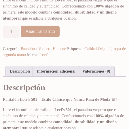
Luce el inconfundible estilo de
Levi’s 501
, el pantalón vaquero que es
sinónimo de calidad y autenticidad. Confeccionado con
100% algodón
de
primera, este modelo combina
comodidad, durabilidad y un diseño
atemporal
que se adapta a cualquier ocasión.
Añadir al carrito
Categoría:
Pantalón / Vaquero Hombre
Etiquetas:
Calidad Original
,
ropa de
segunda mano
Marca:
Levi's
Descripción
Información adicional
Valoraciones (0)
Descripción
Pantalón Levi’s 501 – Estilo Clásico que Nunca Pasa de Moda
👖✨
Luce el inconfundible estilo de
Levi’s 501
, el pantalón vaquero que es
sinónimo de calidad y autenticidad. Confeccionado con
100% algodón
de
primera, este modelo combina
comodidad, durabilidad y un diseño
atemporal
que se adapta a cualquier ocasión.