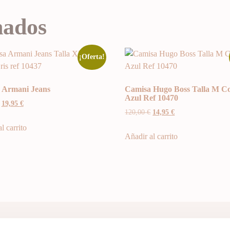
nados
¡Oferta!
 Armani Jeans
Camisa Hugo Boss Talla M Co
Azul Ref 10470
19,95
€
120,00
€
14,95
€
l carrito
Añadir al carrito