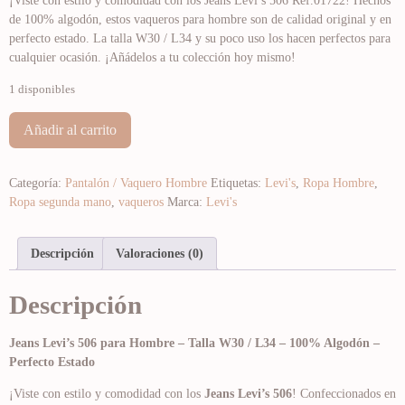
¡Viste con estilo y comodidad con los Jeans Levi’s 506 Ref.01722! Hechos
de 100% algodón, estos vaqueros para hombre son de calidad original y en
perfecto estado. La talla W30 / L34 y su poco uso los hacen perfectos para
cualquier ocasión. ¡Añádelos a tu colección hoy mismo!
1 disponibles
Añadir al carrito
Categoría:
Pantalón / Vaquero Hombre
Etiquetas:
Levi's
,
Ropa Hombre
,
Ropa segunda mano
,
vaqueros
Marca:
Levi's
Descripción
Valoraciones (0)
Descripción
Jeans Levi’s 506 para Hombre – Talla W30 / L34 – 100% Algodón –
Perfecto Estado
¡Viste con estilo y comodidad con los
Jeans Levi’s 506
! Confeccionados en