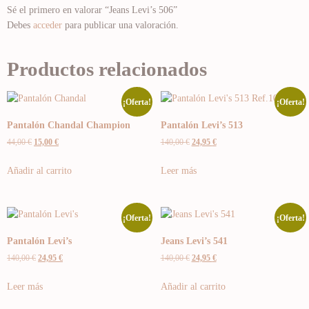
Sé el primero en valorar “Jeans Levi’s 506”
Debes
acceder
para publicar una valoración.
Productos relacionados
¡Oferta!
¡Oferta!
Pantalón Chandal Champion
Pantalón Levi’s 513
44,00
€
15,00
€
140,00
€
24,95
€
Añadir al carrito
Leer más
¡Oferta!
¡Oferta!
Pantalón Levi’s
Jeans Levi’s 541
140,00
€
24,95
€
140,00
€
24,95
€
Leer más
Añadir al carrito